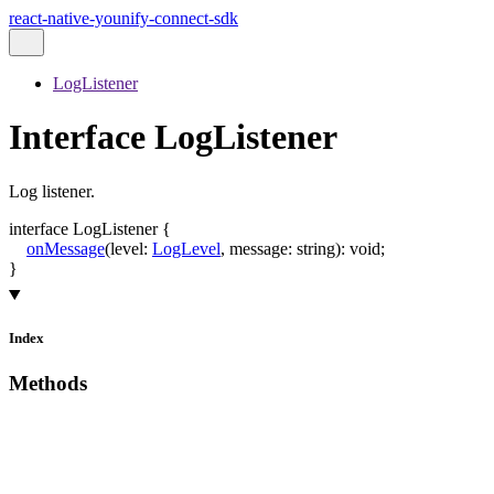
react-native-younify-connect-sdk
LogListener
Interface LogListener
Log listener.
interface
LogListener
{
onMessage
(
level
:
LogLevel
,
message
:
string
)
:
void
;
}
Index
Methods