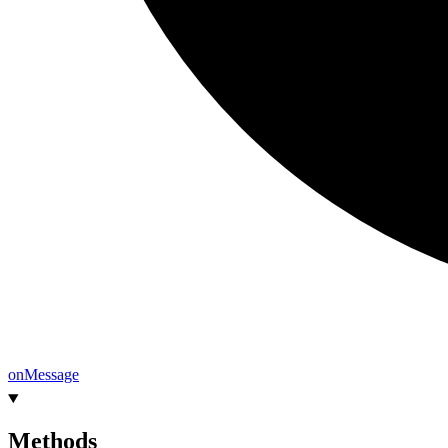
on
Message
Methods